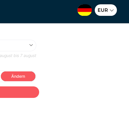
EUR
 august
bis
7 august
Ändern