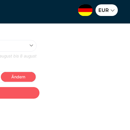
EUR
august
bis
8 august
Ändern