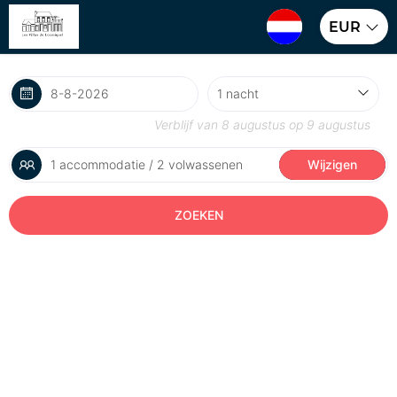
EUR
Verblijf van
8 augustus
op
9 augustus
1 accommodatie / 2 volwassenen
Wijzigen