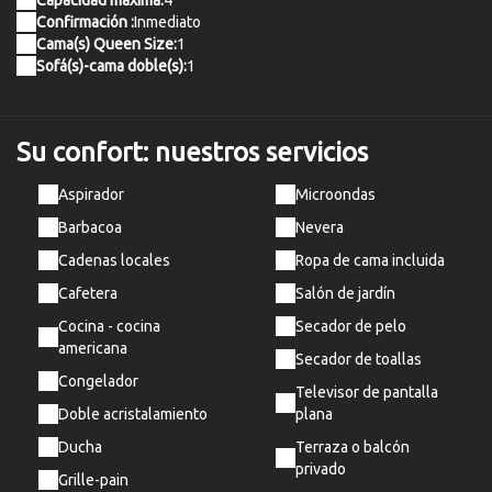
Capacidad máxima:
4
Confirmación :
Inmediato
Cama(s) Queen Size:
1
Sofá(s)-cama doble(s):
1
Su confort:
nuestros servicios
Aspirador
Microondas
Barbacoa
Nevera
Cadenas locales
Ropa de cama incluida
Cafetera
Salón de jardín
Cocina - cocina
Secador de pelo
americana
Secador de toallas
Congelador
Televisor de pantalla
Doble acristalamiento
plana
Ducha
Terraza o balcón
privado
Grille-pain