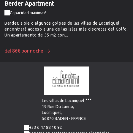
Berder Apartment
A
Capacidad máxima:6
Berder, a pie o algunos golpes de las villas de Locmiquel,
¿C
c,
encontrará acceso a una de las islas más discretas del Golfo.
un
Un apartamento de 55 m2 con...
es
del 86€ por noche
d
Les villas de Locmiquel
19 Rue Du Lanno,
Locmiquel,
56870 BADEN - FRANCE
+33 6 47 88 10 92