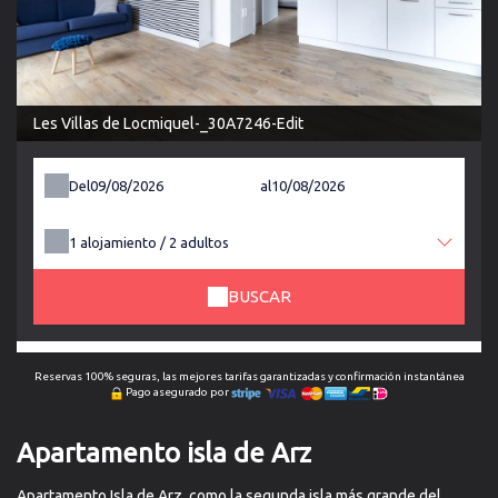
Les Villas de Locmiquel-_30A7246-Edit
Del
al
1
alojamiento /
2
adultos
BUSCAR
Reservas 100% seguras, las mejores tarifas garantizadas y confirmación instantánea
Pago asegurado por
Apartamento isla de Arz
Apartamento Isla de Arz, como la segunda isla más grande del