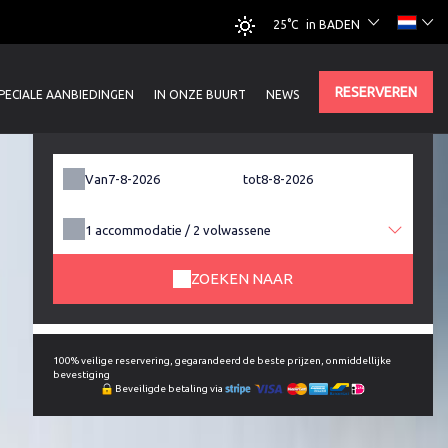
25°C
in BADEN
RESERVEREN
PECIALE AANBIEDINGEN
IN ONZE BUURT
NEWS
Van
tot
1
accommodatie /
2
volwassene
ZOEKEN NAAR
100% veilige reservering, gegarandeerd de beste prijzen, onmiddellijke
bevestiging
Beveiligde betaling via