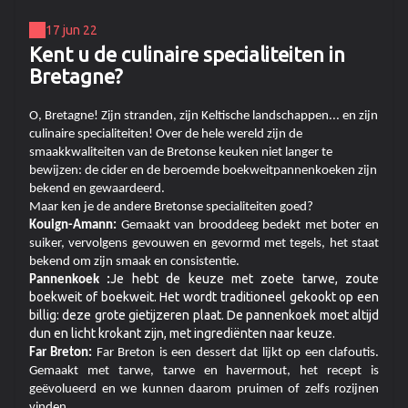
17 jun 22
Kent u de culinaire specialiteiten in
Bretagne?
O, Bretagne! Zijn stranden, zijn Keltische landschappen... en zijn
culinaire specialiteiten! Over de hele wereld zijn de
smaakkwaliteiten van de Bretonse keuken niet langer te
bewijzen: de cider en de beroemde boekweitpannenkoeken zijn
bekend en gewaardeerd.
Maar ken je de andere Bretonse specialiteiten goed?
Kouign-Amann:
Gemaakt van brooddeeg bedekt met boter en
suiker, vervolgens gevouwen en gevormd met tegels, het staat
bekend om zijn smaak en consistentie.
Je hebt de keuze met zoete tarwe, zoute
Pannenkoek :
boekweit of boekweit. Het wordt traditioneel gekookt op een
billig: deze grote gietijzeren plaat. De pannenkoek moet altijd
dun en licht krokant zijn, met ingrediënten naar keuze.
Far Breton:
Far Breton is een dessert dat lijkt op een clafoutis.
Gemaakt met tarwe, tarwe en havermout, het recept is
geëvolueerd en we kunnen daarom pruimen of zelfs rozijnen
vinden.