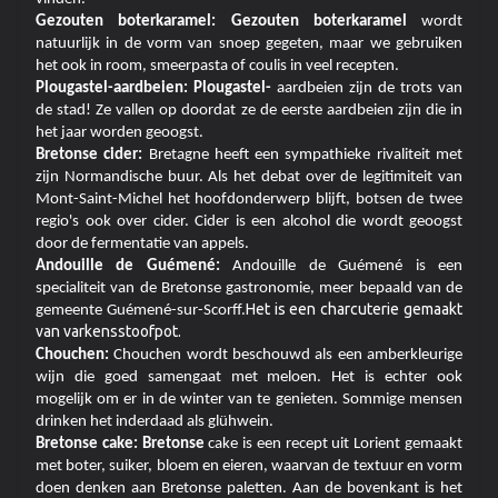
Gezouten boterkaramel: Gezouten boterkaramel
wordt
natuurlijk in de vorm van snoep gegeten, maar we gebruiken
het ook in room, smeerpasta of coulis in veel recepten.
Plougastel-aardbeien: Plougastel-
aardbeien zijn de trots van
de stad! Ze vallen op doordat ze de eerste aardbeien zijn die in
het jaar worden geoogst.
Bretonse cider:
Bretagne heeft een sympathieke rivaliteit met
zijn Normandische buur. Als het debat over de legitimiteit van
Mont-Saint-Michel het hoofdonderwerp blijft, botsen de twee
regio's ook over cider. Cider is een alcohol die wordt geoogst
door de fermentatie van appels.
Andouille de Guémené:
Andouille de Guémené is een
specialiteit van de Bretonse gastronomie, meer bepaald van de
Het is een charcuterie gemaakt
gemeente Guémené-sur-Scorff.
van varkensstoofpot.
Chouchen:
Chouchen wordt beschouwd als een amberkleurige
wijn die goed samengaat met meloen. Het is echter ook
mogelijk om er in de winter van te genieten. Sommige mensen
drinken het inderdaad als glühwein.
Bretonse cake: Bretonse
cake is een recept uit Lorient gemaakt
met boter, suiker, bloem en eieren, waarvan de textuur en vorm
doen denken aan Bretonse paletten. Aan de bovenkant is het