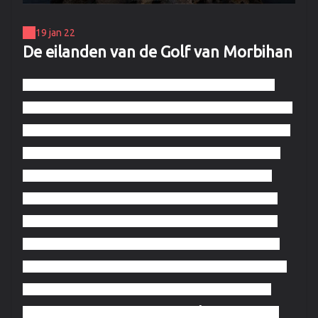
19 jan 22
De eilanden van de Golf van Morbihan
Volgens de legende heeft de Golf van Morbihan net
zoveel eilanden als er dagen in het jaar zijn. In feite zijn
het er ongeveer veertig! Het maakt niet uit, legende of
niet, de magie werkt op elk van hen! Het enige dat u
hoeft te doen, is een middagje vertrekken om ze te
ontdekken, of u nu een boot neemt
vanuit de haven
van Vannes of Port-Navalo, om u te laten betoveren
door de schoonheid van de landschappen en de rust
die daar heerst. Verschillende rederijen bieden
cruises
aan,
met of zonder tussenstops, om dit natuurlijke
mariene park te ontdekken. Bezoek
Île-aux-Moines
,