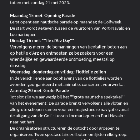
tot en met zondag 21 mei 2023.
Maandag 15 mei: Opening Parade
Eerst opent een nautische parade op maandag de Golfweek.
De start wordt gegeven tussen de vuurtoren van Port-Navalo en
Locmariaquer.
Dinsdag 16 mei: ""Ile d'Arz Day""
Vervolgens meren de bemanningen van tientallen boten aan
op het Île d'Arz en ontmoeten ze bezoekers voor een
vriendelijke en gewaardeerde ontmoeting, meestal op
dinsdag.
Woensdag, donderdag en vrijdag: Flottielje zeilen
In de verschillende aanloophavens van de flottieljes worden
avonden georganiseerd met animatie, concerten, vuurwerk...
Zaterdag 20 mei: Grote Parade
Tot slot zijn we aanwezig bij het ""grote nautische spektakel""
van het evenement! De parade brengt vervolgens alle vloten en
alle grote schepen samen voor een majestueuze navigatie vanaf
de uitgang van de Golf - tussen Locmariaquer en Port Navalo -
naar het hart.
De organisatoren structureren de optocht door groepen te
organiseren. Twee spectaculaire zeilboten omlijsten elke groep: