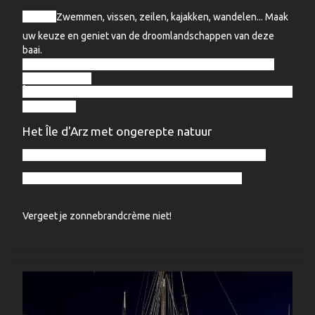
de zee.
Zwemmen, vissen, zeilen, kajakken, wandelen... Maak
uw keuze en geniet van de droomlandschappen van deze
baai.
Hier zijn onze selecties van de eilanden die je gezien
moet hebben:
Île-aux-Moines,
het grootste eiland in de Golf met zijn
7 km lange
Het Île d'Arz
met ongerepte natuur
Gavrinis
en zijn beroemde neolithische steenhoop
Berder,
schiereiland alleen toegankelijk bij eb
Vergeet je zonnebrandcrème niet!