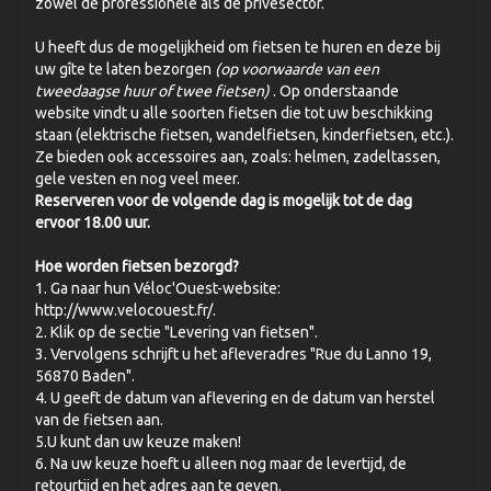
zowel de professionele als de privésector.
U heeft dus de mogelijkheid om fietsen te huren en deze bij
uw gîte te laten bezorgen
(op voorwaarde van een
tweedaagse huur of twee fietsen)
. Op onderstaande
website vindt u alle soorten fietsen die tot uw beschikking
staan (elektrische fietsen, wandelfietsen, kinderfietsen, etc.).
Ze bieden ook accessoires aan, zoals: helmen, zadeltassen,
gele vesten en nog veel meer.
Reserveren voor de volgende dag is mogelijk tot de dag
ervoor 18.00 uur.
Hoe worden fietsen bezorgd?
1. Ga naar hun Véloc'Ouest-website:
http://www.velocouest.fr/.
2. Klik op de sectie "Levering van fietsen".
3. Vervolgens schrijft u het afleveradres "Rue du Lanno 19,
56870 Baden".
4. U geeft de datum van aflevering en de datum van herstel
van de fietsen aan.
5.U kunt dan uw keuze maken!
6. Na uw keuze hoeft u alleen nog maar de levertijd, de
retourtijd en het adres aan te geven.