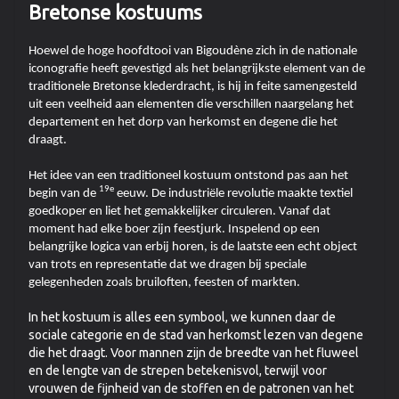
Bretonse kostuums
Hoewel de hoge hoofdtooi van Bigoudène zich in de nationale
iconografie heeft gevestigd als het belangrijkste element van de
traditionele Bretonse klederdracht, is hij in feite samengesteld
uit een veelheid aan elementen die verschillen naargelang het
departement en het dorp van herkomst en degene die het
draagt.
Het idee van een traditioneel kostuum ontstond pas aan het
19e
begin van de
eeuw. De industriële revolutie maakte textiel
goedkoper en liet het gemakkelijker circuleren. Vanaf dat
moment had elke boer zijn feestjurk. Inspelend op een
belangrijke logica van erbij horen, is de laatste een echt object
van trots en representatie dat we dragen bij speciale
gelegenheden zoals bruiloften, feesten of markten.
In het kostuum is alles een symbool, we kunnen daar de
sociale categorie en de stad van herkomst lezen van degene
die het draagt. Voor mannen zijn de breedte van het fluweel
en de lengte van de strepen betekenisvol, terwijl voor
vrouwen de fijnheid van de stoffen en de patronen van het