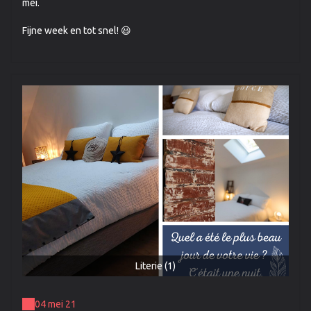
mei.
Fijne week en tot snel! 😃
Literie (1)
04 mei 21