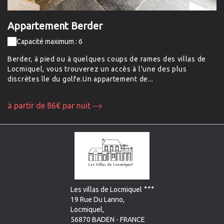
Appartement Berder
A
Capacité maximum : 6
Berder, à pied ou à quelques coups de rames des villas de
Co
Locmiquel, vous trouverez un accès à l'une des plus
so
discrètes île du golfe.Un appartement de...
at
à partir de 86€ par nuit
à 
Les villas de Locmiquel
19 Rue Du Lanno,
Locmiquel,
56870 BADEN - FRANCE