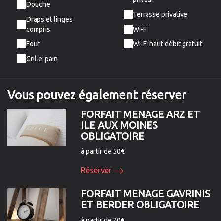
Douche
Terrasse privative
Draps et linges
compris
Wi-Fi
Four
Wi-Fi haut débit gratuit
Grille-pain
Vous pouvez
également
réserver
FORFAIT MENAGE ARZ ET
ILE AUX MOINES
OBLIGATOIRE
à partir de 50€
Réserver
FORFAIT MENAGE GAVRINIS
ET BERDER OBLIGATOIRE
à partir de 70€