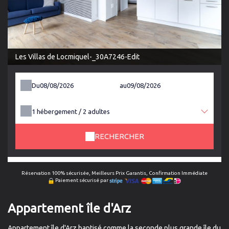
Les Villas de Locmiquel-_30A7246-Edit
Du
au
1
hébergement /
2
adultes
RECHERCHER
Réservation 100% sécurisée, Meilleurs Prix Garantis, Confirmation Immédiate
Paiement sécurisé par
Appartement île d'Arz
Appartement île d'Arz baptisé comme la seconde plus grande île du