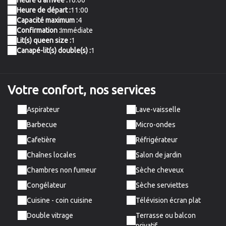
Heure d'arrivée :
16:00
Heure de départ :
11:00
Capacité maximum :
4
Confirmation :
Immédiate
Lit(s) queen size :
1
Canapé-lit(s) double(s) :
1
Votre confort,
nos services
Aspirateur
Lave-vaisselle
Barbecue
Micro-ondes
Cafetière
Réfrigérateur
Chaînes locales
Salon de jardin
Chambres non fumeur
Sèche cheveux
Congélateur
Sèche serviettes
Cuisine - coin cuisine
Télévision écran plat
Double vitrage
Terrasse ou balcon
privatif