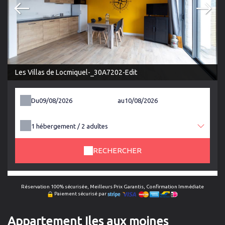
Les Villas de Locmiquel-_30A7202-Edit
Du
au
1
hébergement /
2
adultes
RECHERCHER
Réservation 100% sécurisée, Meilleurs Prix Garantis, Confirmation Immédiate
Paiement sécurisé par
Appartement Iles aux moines