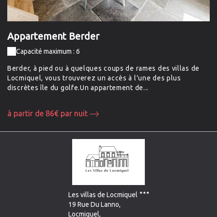
Appartement Berder
A
Capacité maximum : 6
ur
Berder, à pied ou à quelques coups de rames des villas de
Ap
Locmiquel, vous trouverez un accès à l'une des plus
gr
discrètes île du golfe.Un appartement de...
lo
à partir de 86€ par nuit
à 
Les villas de Locmiquel
19 Rue Du Lanno,
Locmiquel,