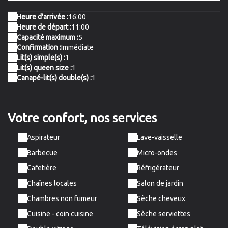
Heure d'arrivée :
16:00
Heure de départ :
11:00
Capacité maximum :
5
Confirmation :
Immédiate
Lit(s) simple(s) :
1
Lit(s) queen size :
1
Canapé-lit(s) double(s) :
1
Votre confort,
nos services
Aspirateur
Lave-vaisselle
Barbecue
Micro-ondes
Cafetière
Réfrigérateur
Chaînes locales
Salon de jardin
Chambres non fumeur
Sèche cheveux
Cuisine - coin cuisine
Sèche serviettes