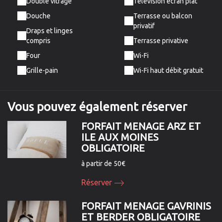
Double vitrage
Télévision écran plat
Douche
Terrasse ou balcon
privatif
Draps et linges
compris
Terrasse privative
Four
Wi-Fi
Grille-pain
Wi-Fi haut débit gratuit
Vous pouvez
également
réserver
FORFAIT MENAGE ARZ ET
ILE AUX MOINES
OBLIGATOIRE
à partir de 50€
Réserver
FORFAIT MENAGE GAVRINIS
ET BERDER OBLIGATOIRE